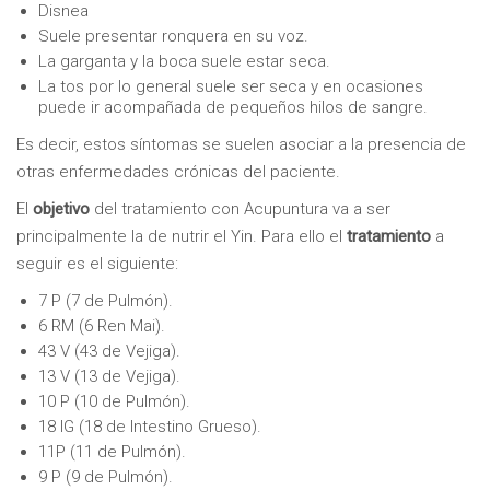
Disnea
Suele presentar ronquera en su voz.
La garganta y la boca suele estar seca.
La tos por lo general suele ser seca y en ocasiones
puede ir acompañada de pequeños hilos de sangre.
Es decir, estos síntomas se suelen asociar a la presencia de
otras enfermedades crónicas del paciente.
El
objetivo
del tratamiento con Acupuntura va a ser
principalmente la de nutrir el Yin. Para ello el
tratamiento
a
seguir es el siguiente:
7 P (7 de Pulmón).
6 RM (6 Ren Mai).
43 V (43 de Vejiga).
13 V (13 de Vejiga).
10 P (10 de Pulmón).
18 IG (18 de Intestino Grueso).
11P (11 de Pulmón).
9 P (9 de Pulmón).