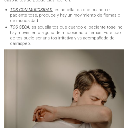
caso la tos se puede clasificar en:
TOS CON MUCOSIDAD
, es aquella tos que cuando el
paciente tose, produce y hay un movimiento de flemas o
de mucosidad.
TOS SECA,
es aquella tos que cuando el paciente tose, no
hay movimiento alguno de mucosidad o flemas. Este tipo
de tos suele ser una tos irritativa y va acompañada de
carraspeo.