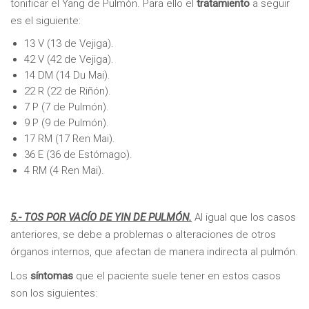
tonificar el Yang de Pulmón. Para ello el
tratamiento
a seguir
es el siguiente:
13 V (13 de Vejiga).
42 V (42 de Vejiga).
14 DM (14 Du Mai).
22 R (22 de Riñón).
7 P (7 de Pulmón).
9 P (9 de Pulmón).
17 RM (17 Ren Mai).
36 E (36 de Estómago).
4 RM (4 Ren Mai).
5.- TOS POR VACÍO DE YIN DE PULMÓN.
Al igual que los casos
anteriores, se debe a problemas o alteraciones de otros
órganos internos, que afectan de manera indirecta al pulmón.
Los
síntomas
que el paciente suele tener en estos casos
son los siguientes: