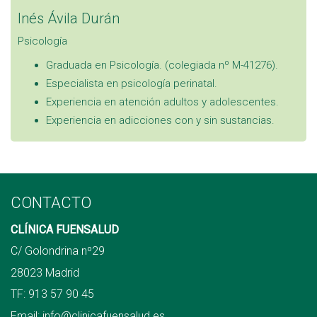
Inés Ávila Durán
Psicología
Graduada en Psicología. (colegiada nº M-41276).
Especialista en psicología perinatal.
Experiencia en atención adultos y adolescentes.
Experiencia en adicciones con y sin sustancias.
CONTACTO
CLÍNICA FUENSALUD
C/ Golondrina nº29
28023 Madrid
TF:
913 57 90 45
Email:
info@clinicafuensalud.es