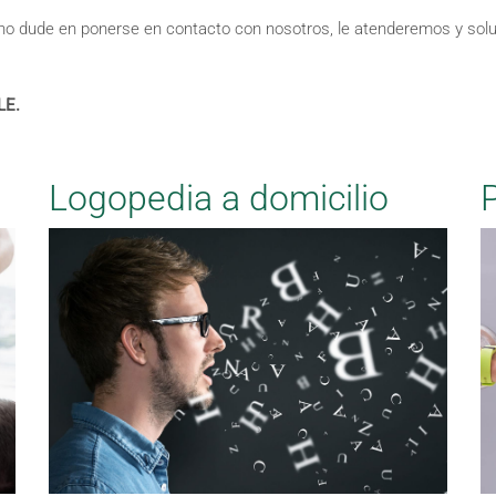
r, no dude en ponerse en contacto con nosotros, le atenderemos y so
LE.
Logopedia a domicilio
P