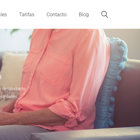
les
Tarifas
Contacto
Blog
o
e desplazarte.
y Pilates.