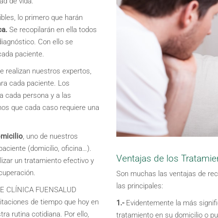
ad de vida.
bles, lo primero que harán
ca.
Se recopilarán en ella todos
diagnóstico. Con ello se
cada paciente.
e realizan nuestros expertos,
ra cada paciente. Los
a cada persona y a las
mos que cada caso requiere una
micilio
, uno de nuestros
aciente (domicilio, oficina…).
Ventajas de los Tratamie
izar un tratamiento efectivo y
ecuperación.
Son muchas las ventajas de reci
las principales:
DE CLÍNICA FUENSALUD
itaciones de tiempo que hoy en
1.-
Evidentemente la más signific
a rutina cotidiana. Por ello,
tratamiento en su domicilio o p