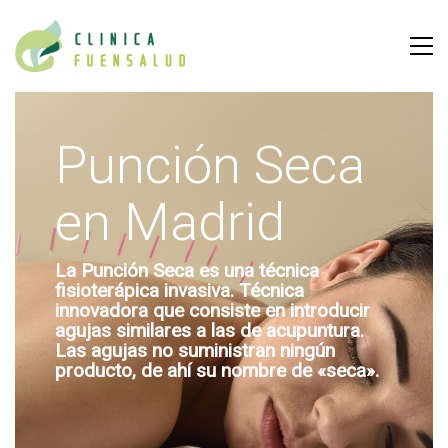
Punción Seca
en Madrid
La Punción Seca es una técnica
fisioterápica invasiva. Técnica
innovadora que consiste en introducir
agujas similares a las de acupuntura.
Las agujas no suministran ningún
producto, de ahí su nombre de «seca».