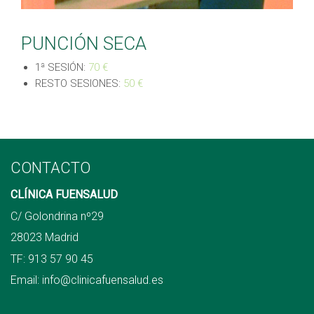
PUNCIÓN SECA
1ª SESIÓN:
70 €
RESTO SESIONES:
50 €
CONTACTO
CLÍNICA FUENSALUD
C/ Golondrina nº29
28023 Madrid
TF:
913 57 90 45
Email:
info@clinicafuensalud.es