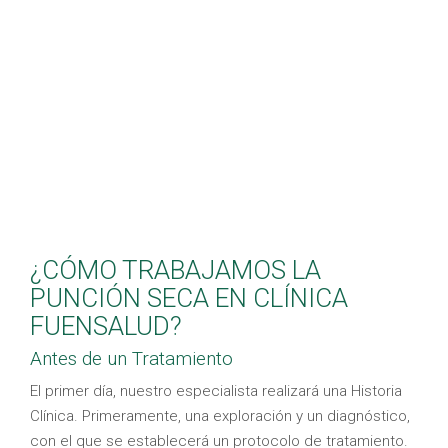
Por movimientos
repetitivos
de un conjunto
de músculos.
Por un
traumatismo
o golpe.
Por exposición a una corriente de aire
frio
.
Por
malas posturas
y de manera
prolongada.
Causas emocionales, como
estrés o
ansiedad
.
¿CÓMO TRABAJAMOS LA
PUNCIÓN SECA EN CLÍNICA
FUENSALUD?
Antes de un Tratamiento
El primer día, nuestro especialista realizará una Historia
Clínica. Primeramente, una exploración y un diagnóstico,
con el que se establecerá un protocolo de tratamiento.