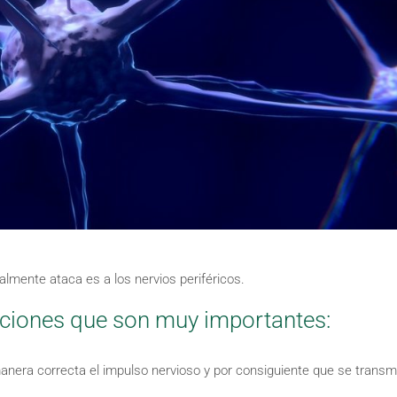
almente ataca es a los nervios periféricos.
unciones que son muy importantes:
manera correcta el impulso nervioso y por consiguiente que se transmi