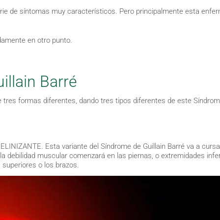
erie de síntomas muy característicos. Pero principalmente esta enf
damente en otro punto.
llain Barré
 tres formas diferentes, dando tres tipos diferentes de este Síndrom
ZANTE. Esta variante del Síndrome de Guillain Barré va a cursa
 la debilidad muscular comenzará en las piernas, o extremidades infe
 superiores o los brazos.