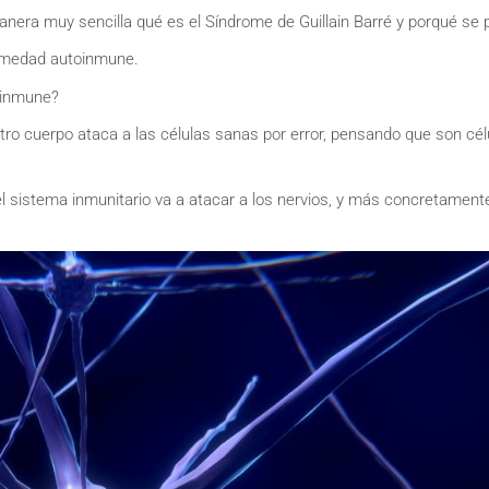
anera muy sencilla qué es el Síndrome de Guillain Barré y porqué se 
ermedad autoinmune.
oinmune?
tro cuerpo ataca a las células sanas por error, pensando que son cél
el sistema inmunitario va a atacar a los nervios, y más concretamente