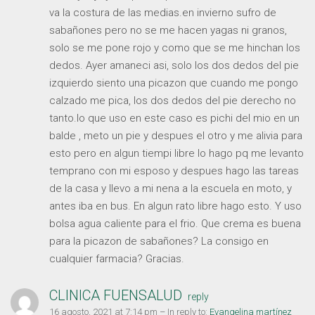
va la costura de las medias.en invierno sufro de
sabañones pero no se me hacen yagas ni granos,
solo se me pone rojo y como que se me hinchan los
dedos. Ayer amaneci asi, solo los dos dedos del pie
izquierdo siento una picazon que cuando me pongo
calzado me pica, los dos dedos del pie derecho no
tanto.lo que uso en este caso es pichi del mio en un
balde , meto un pie y despues el otro y me alivia para
esto pero en algun tiempi libre lo hago pq me levanto
temprano con mi esposo y despues hago las tareas
de la casa y llevo a mi nena a la escuela en moto, y
antes iba en bus. En algun rato libre hago esto. Y uso
bolsa agua caliente para el frio. Que crema es buena
para la picazon de sabañones? La consigo en
cualquier farmacia? Gracias.
CLINICA FUENSALUD
reply
16 agosto, 2021 at 7:14 pm
– In reply to:
Evangelina martínez