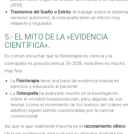
(ATM).
Trastornos del Sueño o Estrés:
Al trabajar sobre el sistema
nervioso autónomo, la osteopatía tiene un efecto muy
relajante y regulador.
5.- EL MITO DE LA «EVIDENCIA
CIENTÍFICA».
Es común escuchar que la fisioterapia es ciencia y la
osteopatía es pseudociencia. En 2026, esta línea es mucho
más fina.
La
Fisioterapia
tiene una base de evidencia masiva en
ejercicio y educación al paciente.
La
Osteopatía
ha avanzado mucho en la investigación
sobre el «modelo biopsicosocial», pero algunas de sus
teorías (como el movimiento de los huesos del cráneo en
adultos) siguen siendo cuestionadas por la ciencia
convencional.
Asi que lo que realmente importa es el
razonamiento clínico
.
Un buen profesional, sea cual sea su etiqueta, evaluará los