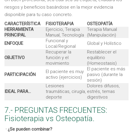
riesgos y beneficios basándose en la mejor evidencia
disponible para tu caso concreto.
CARACTERÍSTICA
FISIOTERAPIA
OSTEOPATÍA
HERRAMIENTA
Ejercicio, Terapia
Terapia Manual
PRINCIPAL
Manual, Tecnología
(Manipulación)
Funcional y
ENFOQUE
Global y Holístico
Local/Regional
Recuperar la
Restablecer el
OBJETIVO
función y el
equilibrio
movimiento
(Homeostasis)
El paciente es más
El paciente es muy
PARTICIPACIÓN
pasivo (durante la
activo (ejercicios)
sesión)
Lesiones
Dolores difusos,
IDEAL PARA…
traumáticas, cirugía,
estrés, temas
deporte
digestivos
7.- PREGUNTAS FRECUENTES:
Fisioterapia vs Osteopatía.
· ¿Se pueden combinar?