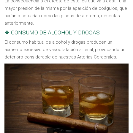
La consecuencia o el efecto de esto, es que va a existir una
mayor presión de la misma por la aparición de coágulos, que
harían o actuarían como las placas de ateroma, descritas
anteriormente.
❖
CONSUMO DE ALCOHOL Y DROGAS
El consumo habitual de alcohol y drogas producen un
aumento excesivo de vasodilatación arterial, provocando un
deterioro considerable de nuestras Arterias Cerebrales.